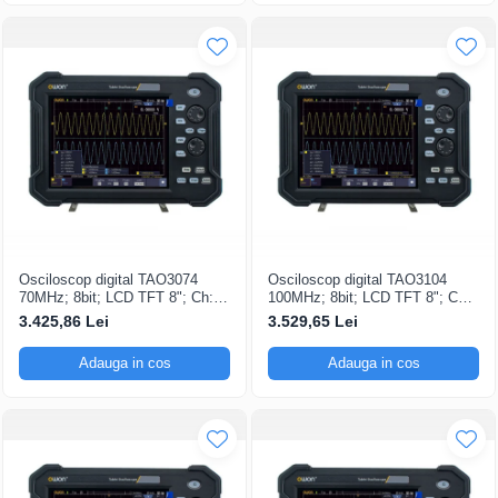
Osciloscop digital TAO3074
Osciloscop digital TAO3104
70MHz; 8bit; LCD TFT 8"; Ch: 4;
100MHz; 8bit; LCD TFT 8"; Ch:
1Gsps; 40Mpts compatibil cu
4; 1Gsps; 40Mpts inclus in
3.425,86 Lei
3.529,65 Lei
Măsurători automate
Analiză semnal
Adauga in cos
Adauga in cos