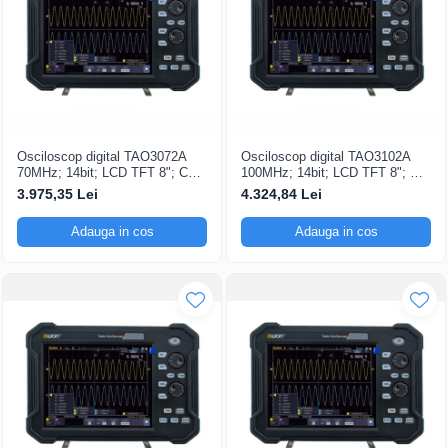
Osciloscop digital TAO3072A
Osciloscop digital TAO3102A
70MHz; 14bit; LCD TFT 8"; Ch:
100MHz; 14bit; LCD TFT 8"; Ch:
2; 1Gsps; 40Mpts dotat cu
2; 1Gsps; 40Mpts dotat cu
3.975,35 Lei
4.324,84 Lei
tehnologie de Analiză semnal
Măsurători automate
Adauga in cos
Adauga in cos