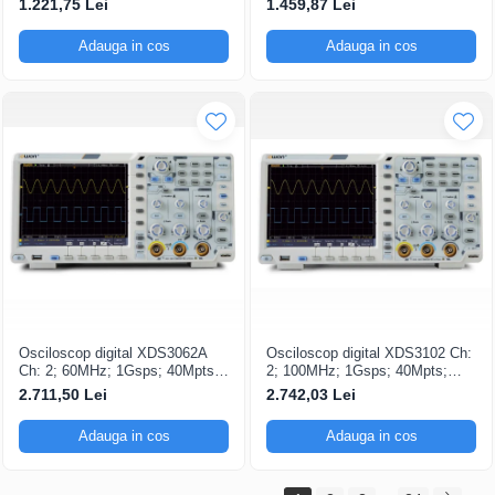
1.221,75 Lei
1.459,87 Lei
Triggering avansat
capacitatea de Analiză FFT
Adauga in cos
Adauga in cos
Osciloscop digital XDS3062A
Osciloscop digital XDS3102 Ch:
Ch: 2; 60MHz; 1Gsps; 40Mpts;
2; 100MHz; 1Gsps; 40Mpts;
LCD TFT 8"; XDS care ofera
LCD TFT 8"; XDS ce include
2.711,50 Lei
2.742,03 Lei
Triggering avansat
Triggering avansat
Adauga in cos
Adauga in cos