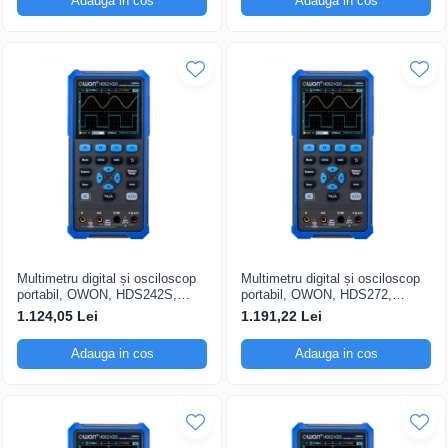
Adauga in cos
Adauga in cos
Multimetru digital și osciloscop
Multimetru digital și osciloscop
portabil, OWON, HDS242S,
portabil, OWON, HDS272,
200mV-1kV, 200mA-
200mV-1kV, 200mA-
1.124,05 Lei
1.191,22 Lei
Adauga in cos
Adauga in cos