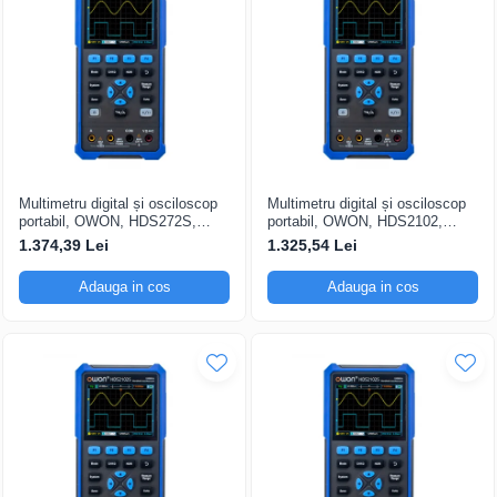
Multimetru digital și osciloscop
Multimetru digital și osciloscop
portabil, OWON, HDS272S,
portabil, OWON, HDS2102,
200mV-1kV, 200mA-
200mV-1kV, 200mA-
1.374,39 Lei
1.325,54 Lei
Adauga in cos
Adauga in cos