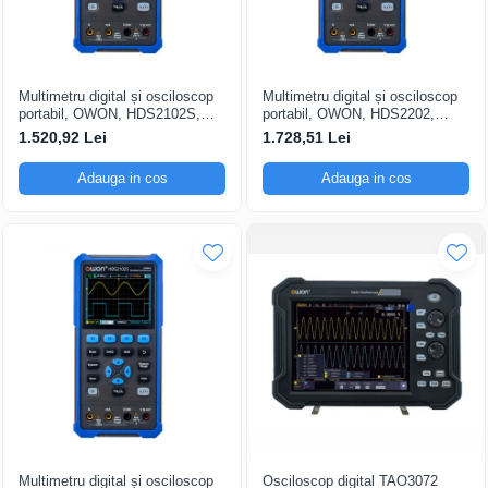
Multimetru digital și osciloscop
Multimetru digital și osciloscop
portabil, OWON, HDS2102S,
portabil, OWON, HDS2202,
200mV-1kV, 200mA-
200mV-1kV, 200mA-
1.520,92 Lei
1.728,51 Lei
Adauga in cos
Adauga in cos
Multimetru digital și osciloscop
Osciloscop digital TAO3072