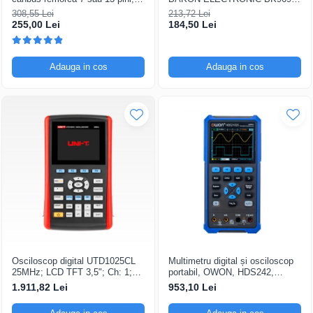
12V Universal
200...480°C control analogic, cu
308,55 Lei
213,72 Lei
buton
255,00 Lei
184,50 Lei
Adauga in cos
Adauga in cos
Osciloscop digital UTD1025CL
Multimetru digital și osciloscop
25MHz; LCD TFT 3,5"; Ch: 1;
portabil, OWON, HDS242,
250Msps; 12kpts compatibil cu
200mV-1kV, 200mA-
1.911,82 Lei
953,10 Lei
Decodificare serială