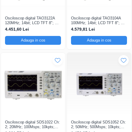
Osciloscop digital TAO3122A
Osciloscop digital TAO3104A
120MHz; 14bit; LCD TFT 8"; Ch:
100MHz; 14bit; LCD TFT 8"; Ch:
2; 1Gsps; 40Mpts integrat cu
4; 1Gsps; 40Mpts care permite
4.451,60 Lei
4.579,81 Lei
Măsurători automate
Ceas în timp real
Adauga in cos
Adauga in cos
Osciloscop digital SDS1022 Ch:
Osciloscop digital SDS1052 Ch:
2; 20MHz; 100Msps; 10kpts;
2; 50MHz; 500Msps; 10kpts;
LCD 7"S; 15W care dispune de
LCD 7"S; ≤7ns avand