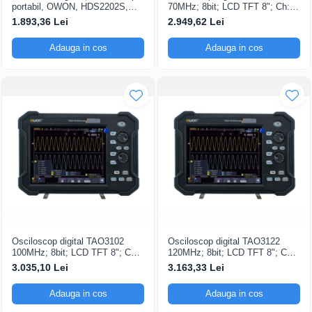
portabil, OWON, HDS2202S,
70MHz; 8bit; LCD TFT 8"; Ch: 2;
200mV-1kV, 200mA-
1Gsps; 40Mpts sustinand Ecran
1.893,36 Lei
2.949,62 Lei
color
Adauga in cos
Adauga in cos
Osciloscop digital TAO3102
Osciloscop digital TAO3122
100MHz; 8bit; LCD TFT 8"; Ch:
120MHz; 8bit; LCD TFT 8"; Ch:
2; 1Gsps; 40Mpts pentru a oferi
2; 1Gsps; 40Mpts ce include
3.035,10 Lei
3.163,33 Lei
Ecran color
Decodificare serială
Adauga in cos
Adauga in cos