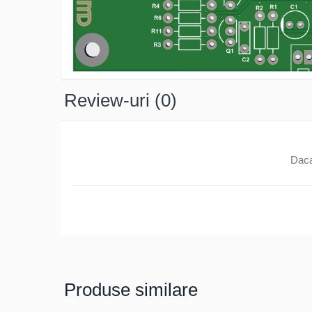
Osciloscoape B&K PRECISION
Osciloscoape FLUKE
Osciloscoape GW INSTEK
Osciloscoape HANTEK
Osciloscoape KEYSIGHT
Review-uri
(0)
Osciloscoape OWON
Osciloscoape Peaktech
Osciloscoape ROHDE & SCHWARZ
Daca
Osciloscoape TELEDYNE LECROY
Osciloscoape UNI-T
Produse similare