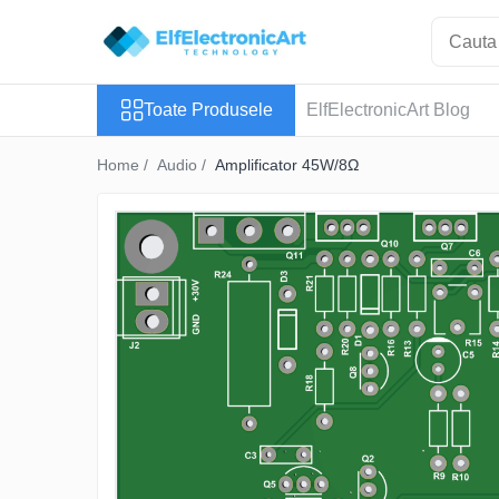
Toate Produsele
Toate Produsele
ElfElectronicArt Blog
Audio
Auto
Home /
Audio /
Amplificator 45W/8Ω
Instrumente de masura si control
Clesti Ampermetrici
Multimetre Digitale
Scule Atelier
Surse de alimentare
Termometre
Testere
Osciloscoape
Accesorii
Osciloscoape AXIOMET