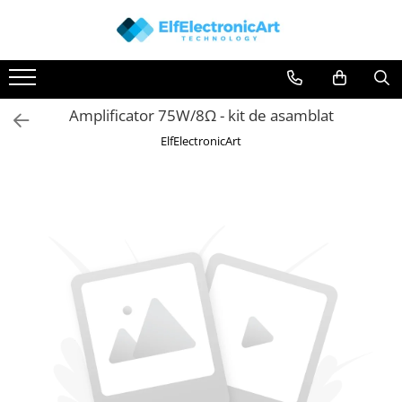
Toate Produsele
Audio
Amplificator 75W/8Ω - kit de asamblat
Auto
ElfElectronicArt
Instrumente de masura si control
Clesti Ampermetrici
Multimetre Digitale
Scule Atelier
Surse de alimentare
Termometre
Testere
Osciloscoape
Accesorii
Osciloscoape AXIOMET