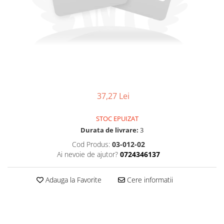
Osciloscoape B&K PRECISION
Osciloscoape FLUKE
Osciloscoape GW INSTEK
Osciloscoape HANTEK
Osciloscoape KEYSIGHT
Osciloscoape OWON
37,27 Lei
Osciloscoape Peaktech
Osciloscoape ROHDE & SCHWARZ
STOC EPUIZAT
Osciloscoape TELEDYNE LECROY
Durata de livrare:
3
Cod Produs:
03-012-02
Osciloscoape UNI-T
Ai nevoie de ajutor?
0724346137
Adauga la Favorite
Cere informatii