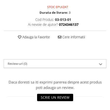
Osciloscoape B&K PRECISION
STOC EPUIZAT
Osciloscoape FLUKE
Durata de livrare:
3
Osciloscoape GW INSTEK
Cod Produs:
03-013-01
Ai nevoie de ajutor?
0724346137
Osciloscoape HANTEK
Osciloscoape KEYSIGHT
Adauga la Favorite
Cere informatii
Osciloscoape OWON
Osciloscoape Peaktech
Osciloscoape ROHDE & SCHWARZ
Review-uri
(0)
Osciloscoape TELEDYNE LECROY
Osciloscoape UNI-T
Daca doresti sa iti exprimi parerea despre acest produs
poti adauga un review.
SCRIE UN REVIEW