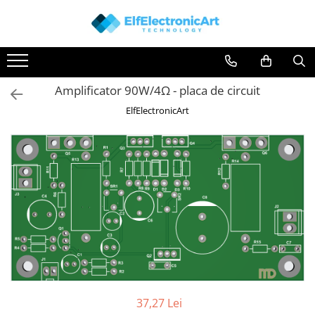
Toate Produsele
Audio
Amplificator 90W/4Ω - placa de circuit
Auto
ElfElectronicArt
Instrumente de masura si control
Clesti Ampermetrici
Multimetre Digitale
Scule Atelier
Surse de alimentare
Termometre
Testere
Osciloscoape
Accesorii
Osciloscoape AXIOMET
37,27 Lei