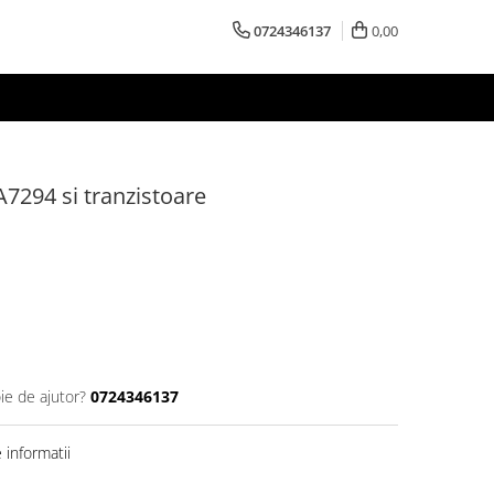
0724346137
0,00
A7294 si tranzistoare
ie de ajutor?
0724346137
informatii