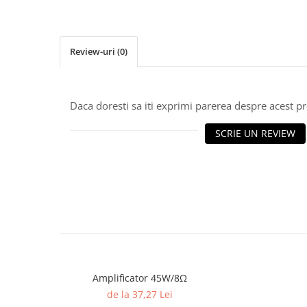
Osciloscoape B&K PRECISION
Osciloscoape FLUKE
Osciloscoape GW INSTEK
Review-uri
(0)
Osciloscoape HANTEK
Osciloscoape KEYSIGHT
Daca doresti sa iti exprimi parerea despre acest 
Osciloscoape OWON
SCRIE UN REVIEW
Osciloscoape Peaktech
Osciloscoape ROHDE & SCHWARZ
Osciloscoape TELEDYNE LECROY
Osciloscoape UNI-T
Amplificator 45W/8Ω
de la 37,27 Lei