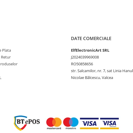
DATE COMERCIALE
 Plata
ElfElectronicArt SRL
e Retur
J2024039969008
Produselor
RO50858656
str. Salcamilor, nr. 7, sat Linia Hanu
L
Nicolae Bălcescu, Valcea