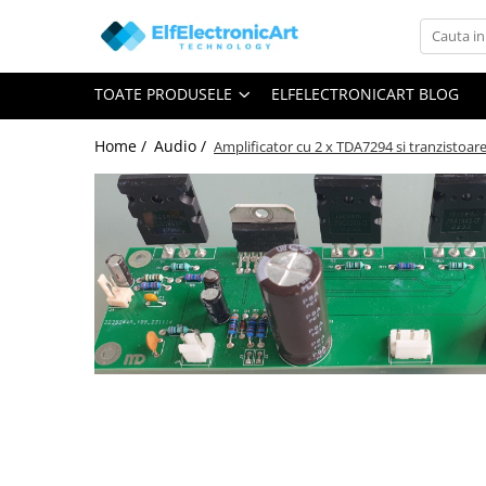
Toate Produsele
TOATE PRODUSELE
ELFELECTRONICART BLOG
Audio
Auto
Home /
Audio /
Amplificator cu 2 x TDA7294 si tranzistoar
Instrumente de masura si control
Clesti Ampermetrici
Multimetre Digitale
Scule Atelier
Surse de alimentare
Termometre
Testere
Osciloscoape
Accesorii
Osciloscoape AXIOMET