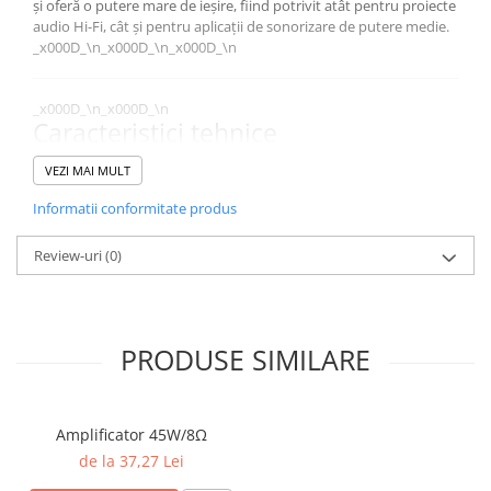
și oferă o putere mare de ieșire, fiind potrivit atât pentru proiecte
audio Hi-Fi, cât și pentru aplicații de sonorizare de putere medie.
_x000D_\n_x000D_\n_x000D_\n
_x000D_\n_x000D_\n
Caracteristici tehnice
_x000D_\n
VEZI MAI MULT
_x000D_\n
_x000D_\n
Informatii conformitate produs
Tensiune de alimentare:
±10 Vdc – ±40 Vdc
_x000D_\n
Review-uri
(0)
_x000D_\n
_x000D_\n
Putere debitată la ieșire (pentru alimentare la ±40 Vdc):
_x000D_\n_x000D_\n
_x000D_\n
PRODUSE SIMILARE
_x000D_\n
Min. 80 W pentru impedanță de 8 Ω
_x000D_\n
_x000D_\n
Amplificator 45W/8Ω
_x000D_\n
de la 37,27 Lei
Min. 150 W pentru impedanță de 4 Ω
_x000D_\n