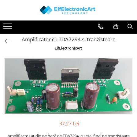
Toate Produsele
Audio
Amplificator cu TDA7294 si tranzistoare
Auto
ElfElectronicArt
Instrumente de masura si control
Clesti Ampermetrici
Multimetre Digitale
Scule Atelier
Surse de alimentare
Termometre
Testere
Osciloscoape
Accesorii
37,27 Lei
Osciloscoape AXIOMET
Amplificator audio pe bază de TDA7294, cu etaj final pe tranzistoare