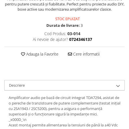
Osciloscoape B&K PRECISION
pentru putere crescută și fiabilitate. Perfect pentru proiecte audio DIY,
boxe active sau modernizarea amplificatoarelor clasice.
Osciloscoape FLUKE
STOC EPUIZAT
Osciloscoape GW INSTEK
Durata de livrare:
3
Osciloscoape HANTEK
Cod Produs:
03-014
Osciloscoape KEYSIGHT
Ai nevoie de ajutor?
0724346137
Osciloscoape OWON
Adauga la Favorite
Cere informatii
Osciloscoape Peaktech
Osciloscoape ROHDE & SCHWARZ
Osciloscoape TELEDYNE LECROY
Osciloscoape UNI-T
Descriere
Amplificator audio pe bază de circuit integrat TDA7294, asistat de
o pereche de tranzistoare de putere complementare (testat inițial
cu 2SA1943 / 2SC5200), pentru a asigura o performanță
superioară și o funcționare sigură la impedanțe mici.
_x000D_\n
Acest montaj permite alimentarea la tensiuni de până la ±40 Vdc