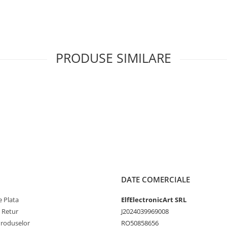
PRODUSE SIMILARE
DATE COMERCIALE
 Plata
ElfElectronicArt SRL
e Retur
J2024039969008
Produselor
RO50858656