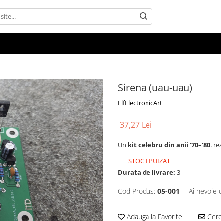
Sirena (uau-uau)
ElfElectronicArt
37,27 Lei
Un
kit celebru din anii ’70–’80
, r
STOC EPUIZAT
Durata de livrare:
3
Cod Produs:
05-001
Ai nevoie 
Adauga la Favorite
Cere 