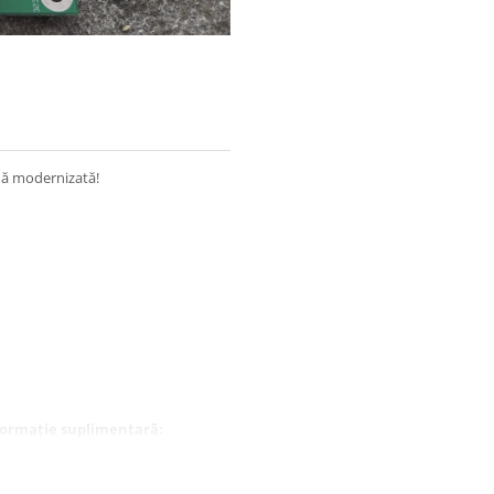
rmă modernizată!
formație suplimentară: