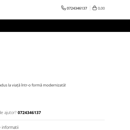
0724346137
0,00
eadus la viață într-o formă modernizată!
de ajutor?
0724346137
informatii