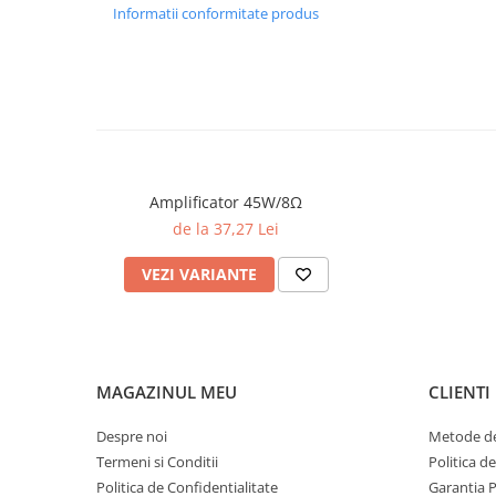
Informatii conformitate produs
_x000D_\n
Telefon: +40.723.322.074
_x000D_\n
_x000D_\n _x000D_\n_x000D_\n
Politica de retur
Amplificator 45W/8Ω
de la 37,27 Lei
VEZI VARIANTE
MAGAZINUL MEU
CLIENTI
Despre noi
Metode de
Termeni si Conditii
Politica d
Politica de Confidentialitate
Garantia 