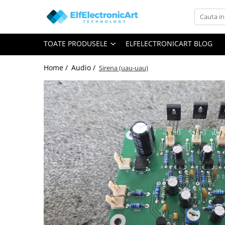
Toate Produsele
TOATE PRODUSELE
ELFELECTRONICART BLOG
Audio
Auto
Home /
Audio /
Sirena (uau-uau)
Instrumente de masura si control
Clesti Ampermetrici
Multimetre Digitale
Scule Atelier
Surse de alimentare
Termometre
Testere
Osciloscoape
Accesorii
Osciloscoape AXIOMET