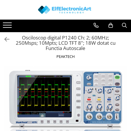
Toate Produsele
Audio
Osciloscop digital P1240 Ch: 2; 60MHz;
Auto
250Msps; 10Mpts; LCD TFT 8"; 18W dotat cu
Instrumente de masura si control
Functia Autoscale
Clesti Ampermetrici
PEAKTECH
Multimetre Digitale
Scule Atelier
Surse de alimentare
Termometre
Testere
Osciloscoape
Accesorii
Osciloscoape AXIOMET