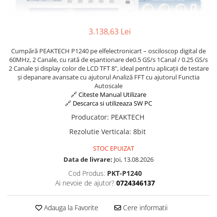
Osciloscoape B&K PRECISION
Osciloscoape FLUKE
3.138,63 Lei
Osciloscoape GW INSTEK
Osciloscoape HANTEK
Cumpără PEAKTECH P1240 pe elfelectronicart – osciloscop digital de
60MHz, 2 Canale, cu rată de eșantionare de0.5 GS/s 1Canal / 0.25 GS/s
Osciloscoape KEYSIGHT
2 Canale și display color de LCD TFT 8", ideal pentru aplicații de testare
și depanare avansate cu ajutorul Analiză FFT cu ajutorul Functia
Osciloscoape OWON
Autoscale
🔗 Citeste Manual Utilizare
Osciloscoape Peaktech
🔗 Descarca si utilizeaza SW PC
Osciloscoape ROHDE & SCHWARZ
Producator
:
PEAKTECH
Osciloscoape TELEDYNE LECROY
Rezolutie Verticala
:
8bit
Osciloscoape UNI-T
STOC EPUIZAT
Data de livrare:
Joi, 13.08.2026
Cod Produs:
PKT-P1240
Ai nevoie de ajutor?
0724346137
Adauga la Favorite
Cere informatii