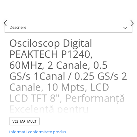
Descriere
Osciloscop Digital
PEAKTECH P1240,
60MHz, 2 Canale, 0.5
GS/s 1Canal / 0.25 GS/s 2
Canale, 10 Mpts, LCD
LCD TFT 8", Performanță
Excelentă pentru
Măsurători Precise
VEZI MAI MULT
Este un instrument de măsură esențial pentru profesioniștii din
Informatii conformitate produs
domeniul electronicii, inginerie și cercetare. Conceput pentru a