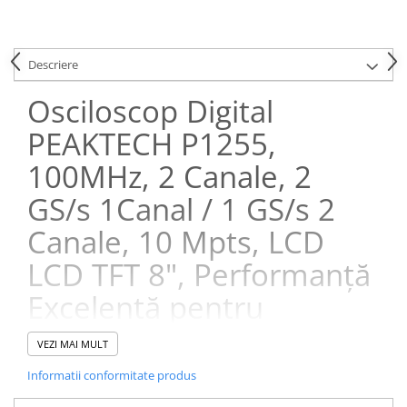
Descriere
Osciloscop Digital
PEAKTECH P1255,
100MHz, 2 Canale, 2
GS/s 1Canal / 1 GS/s 2
Canale, 10 Mpts, LCD
LCD TFT 8", Performanță
Excelentă pentru
Măsurători Precise
VEZI MAI MULT
Este un instrument de măsură esențial pentru profesioniștii din
Informatii conformitate produs
domeniul electronicii, inginerie și cercetare. Conceput pentru a
oferi performanțe excepționale în testarea semnalelor electrice,