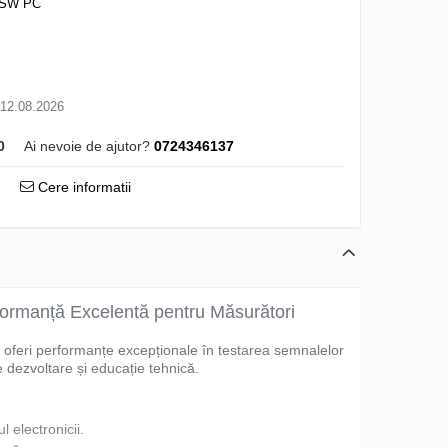
a SW PC
 12.08.2026
0
Ai nevoie de ajutor?
0724346137
Cere informatii
ormanță Excelentă pentru Măsurători
 a oferi performanțe excepționale în testarea semnalelor
e dezvoltare și educație tehnică.
 electronicii.