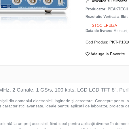
🔗 Descarca si utilizeaz
Producator
:
PEAKTECH
Rezolutie Verticala
:
8bit
STOC EPUIZAT
Data de livrare:
Miercuri,
Cod Produs:
PKT-P131
Adauga la Favorite
z, 2 Canale, 1 GS/s, 100 kpts, LCD LCD TFT 8", Perf
știi din domeniul electronicii, inginerie și cercetare. Conceput pentru
 caracteristici avansate, ideale pentru aplicații de laborator, proiecte d
ntă la un preț accesibil, fiind ideal pentru aplicații diverse în domeniul