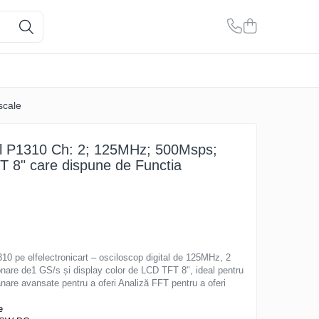
scale
tal P1310 Ch: 2; 125MHz; 500Msps;
T 8" care dispune de Functia
e elfelectronicart – osciloscop digital de 125MHz, 2
onare de1 GS/s și display color de LCD TFT 8", ideal pentru
panare avansate pentru a oferi Analiză FFT pentru a oferi
e