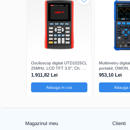
Impedanță intrare
Alimentare și Siguranță
Tensiune alimentare
Tensiune maximă intrare
Dimensiuni și Design
Lungime
Osciloscop digital UTD1025CL
Multimetru digita
Lățime
25MHz; LCD TFT 3,5"; Ch: 1;
portabil, OWON
250Msps; 12kpts compatibil
200mV-1kV, 20
1.911,82 Lei
953,10 Lei
Inălțime
cu Decodificare serială
Funcții suplimentare
Adauga in cos
Adauga 
Panou tactil
Funcții suplimentare
Generale
Magazinul meu
Clienti
Seria producătorului