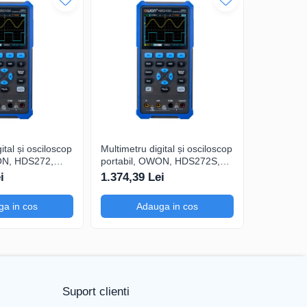
ital și osciloscop
Multimetru digital și osciloscop
Multimetru 
ON, HDS272,
portabil, OWON, HDS272S,
portabil,
200mA-
200mV-1kV, 200mA-
200mV-1k
i
1.374,39 Lei
1.325,54
a in cos
Adauga in cos
Ad
ematice
Suport clienti