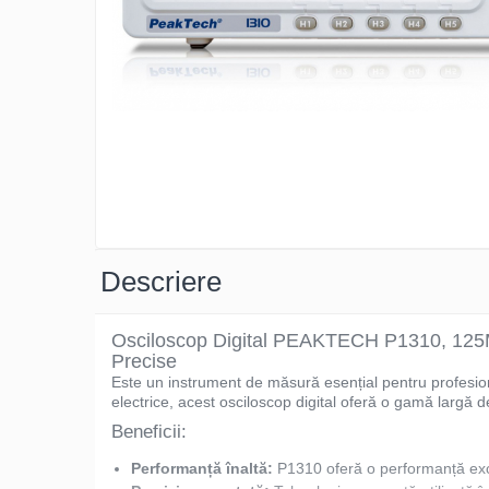
Osciloscoape B&K PRECISION
Osciloscoape FLUKE
Osciloscoape GW INSTEK
Osciloscoape HANTEK
Osciloscoape KEYSIGHT
Osciloscoape OWON
Osciloscoape Peaktech
Osciloscoape ROHDE & SCHWARZ
Descriere
Osciloscoape TELEDYNE LECROY
Osciloscoape UNI-T
Osciloscop Digital PEAKTECH P1310, 125MH
Precise
Este un instrument de măsură esențial pentru profesioni
electrice, acest osciloscop digital oferă o gamă largă de
Beneficii:
Performanță înaltă:
P1310 oferă o performanță excele