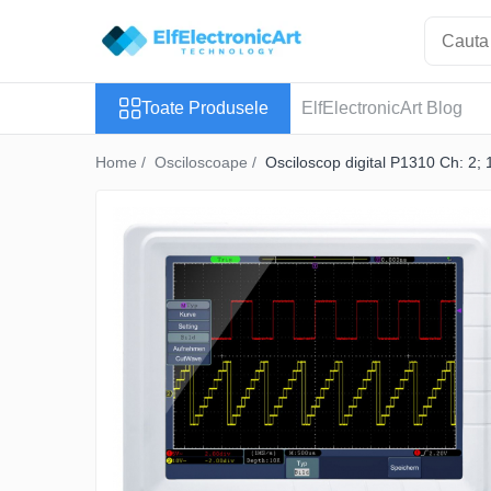
Toate Produsele
Toate Produsele
ElfElectronicArt Blog
Audio
Auto
Home /
Osciloscoape /
Osciloscop digital P1310 Ch: 2
Instrumente de masura si control
Clesti Ampermetrici
Multimetre Digitale
Scule Atelier
Surse de alimentare
Termometre
Testere
Osciloscoape
Accesorii
Osciloscoape AXIOMET