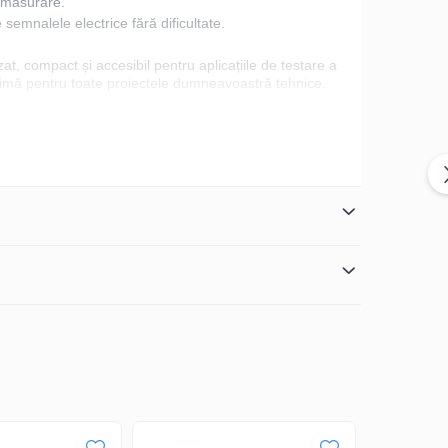
e măsurare.
 semnalele electrice fără dificultate.
at, compact și accesibil pentru aplicațiile de testare a
optimă pentru toate proiectele dumneavoastră tehnice.