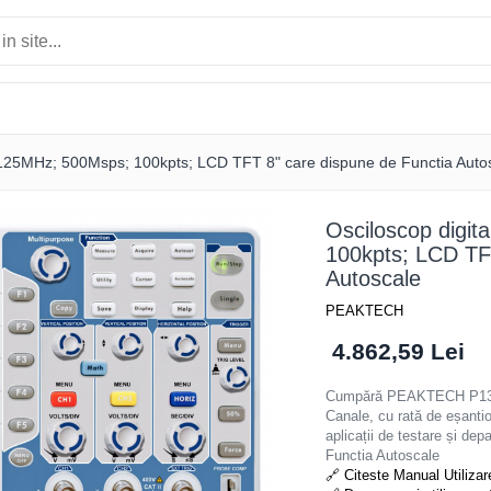
; 125MHz; 500Msps; 100kpts; LCD TFT 8" care dispune de Functia Auto
Osciloscop digi
100kpts; LCD TF
Autoscale
PEAKTECH
4.862,59 Lei
Cumpără PEAKTECH P1310 p
Canale, cu rată de eșanti
aplicații de testare și de
Functia Autoscale
🔗 Citeste Manual Utilizar