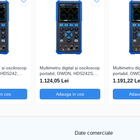
1 MΩ ±2%
100 - 240 V AC, 50/60 Hz
400 V (DC + AC, vârf la vârf)
348 mm
l și osciloscop
Multimetru digital și osciloscop
Multimetru dig
78 mm
, HDS242,
portabil, OWON, HDS242S,
portabil, OW
0mA-
200mV-1kV, 200mA-
200mV-1kV, 
1.124,05 Lei
1.191,22 Le
170 mm
in cos
Adauga in cos
Adaug
Nu
Măsurători automate, funcții mat
Date comerciale
P1310