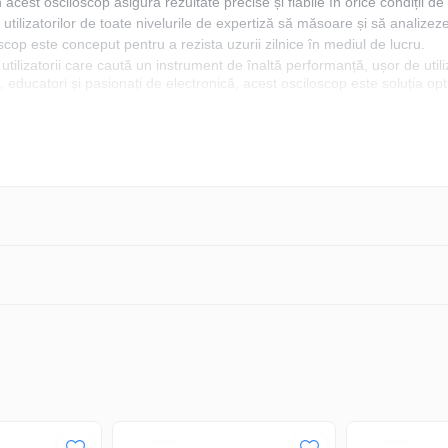
 acest osciloscop asigură rezultate precise și fiabile în orice condiții d
e utilizatorilor de toate nivelurile de expertiză să măsoare și să analizeze
cop este conceput pentru a rezista uzurii zilnice în mediul de lucru.
utilizatorii care caută un instrument de înaltă performanță, ușor de utiliz
ri, educatori și pasionați de electronică, acest osciloscop este soluția 
10
125MHz
2
1 GS/s
100 kpts
LCD TFT 8"
800 x 600
USB, LAN, VGA