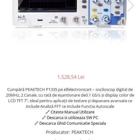
Osciloscoape B&K PRECISION
Osciloscoape FLUKE
Osciloscoape GW INSTEK
Osciloscoape HANTEK
Osciloscoape KEYSIGHT
Osciloscoape OWON
Osciloscoape Peaktech
Osciloscoape ROHDE & SCHWARZ
1.528,54 Lei
Osciloscoape TELEDYNE LECROY
Cumpără PEAKTECH P1335 pe elfelectronicart – osciloscop digital de
Osciloscoape UNI-T
20MHz, 2 Canale, cu rată de eșantionare de0.1 GS/s și display color de
LCD TFT 7", ideal pentru aplicații de testare și depanare avansate ce
include Analiză FFT ce include Functia Autoscale
🔗 Citeste Manual Utilizare
🔗 Descarca si utilizeaza SW PC
🔗 Descarca Ghid Comunicatie Speciala
Producator
:
PEAKTECH