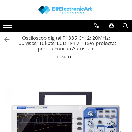
Toate Produsele
Audio
Osciloscop digital P1335 Ch: 2; 20MHz;
Auto
100Msps; 10kpts; LCD TFT 7"; 15W proiectat
Instrumente de masura si control
pentru Functia Autoscale
Clesti Ampermetrici
PEAKTECH
Multimetre Digitale
Scule Atelier
Surse de alimentare
Termometre
Testere
Osciloscoape
Accesorii
Osciloscoape AXIOMET