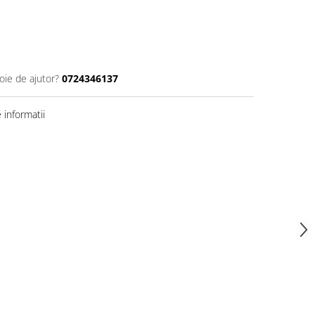
oie de ajutor?
0724346137
informatii