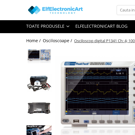
Toate Produsele
TOATE PRODUSELE
ELFELECTRONICART BLOG
Audio
Auto
Home /
Osciloscoape /
Osciloscop digital P1341 Ch: 4; 1
Instrumente de masura si control
Clesti Ampermetrici
Multimetre Digitale
Scule Atelier
Surse de alimentare
Termometre
Testere
Osciloscoape
Accesorii
Osciloscoape AXIOMET