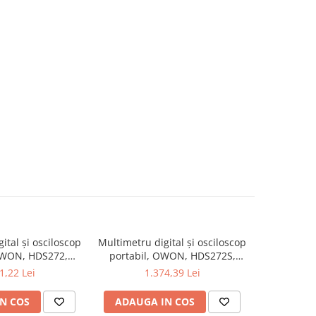
ital și osciloscop
Multimetru digital și osciloscop
Multimetru 
OWON, HDS272,
portabil, OWON, HDS272S,
portabi
kV, 200mA-
200mV-1kV, 200mA-
200m
1,22 Lei
1.374,39 Lei
1
N COS
ADAUGA IN COS
ADAUG