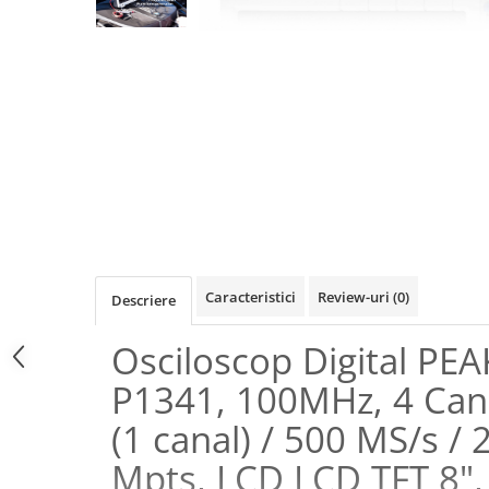
Osciloscoape B&K PRECISION
Osciloscoape FLUKE
Osciloscoape GW INSTEK
Osciloscoape HANTEK
Osciloscoape KEYSIGHT
Osciloscoape OWON
Osciloscoape Peaktech
Osciloscoape ROHDE & SCHWARZ
Osciloscoape TELEDYNE LECROY
Caracteristici
Review-uri
(0)
Descriere
Osciloscoape UNI-T
Osciloscop Digital PE
P1341, 100MHz, 4 Cana
(1 canal) / 500 MS/s /
Mpts, LCD LCD TFT 8",