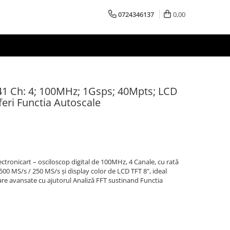
0724346137
0,00
341 Ch: 4; 100MHz; 1Gsps; 40Mpts; LCD
feri Functia Autoscale
ronicart – osciloscop digital de 100MHz, 4 Canale, cu rată
500 MS/s / 250 MS/s și display color de LCD TFT 8", ideal
nare avansate cu ajutorul Analiză FFT sustinand Functia