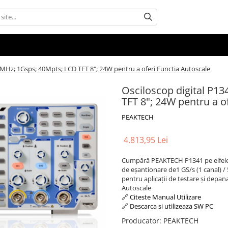
00MHz; 1Gsps; 40Mpts; LCD TFT 8"; 24W pentru a oferi Functia Autoscale
Osciloscop digital P1
TFT 8"; 24W pentru a o
PEAKTECH
4.813,95 Lei
Cumpără PEAKTECH P1341 pe elfelect
de eșantionare de1 GS/s (1 canal) / 
pentru aplicații de testare și depa
Autoscale
🔗 Citeste Manual Utilizare
🔗 Descarca si utilizeaza SW PC
Producator
:
PEAKTECH