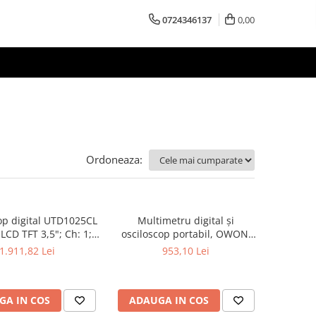
0724346137
0,00
Ordoneaza:
op digital UTD1025CL
Multimetru digital și
LCD TFT 3,5"; Ch: 1;
osciloscop portabil, OWON,
; 12kpts compatibil
HDS242, 200mV-1kV, 200mA-
1.911,82 Lei
953,10 Lei
Decodificare serială
GA IN COS
ADAUGA IN COS