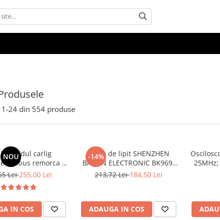
Produsele
1-
24
din
554
produse
24 modul carlig
Stație de lipit SHENZHEN
Oscilosc
NOU
-14%
e canbus remorca 7
BAKON ELECTRONIC BK969,
25MHz; 
pini, 12V Universal
200...480°C control analogic,
250Msps
55 Lei
255,00 Lei
213,72 Lei
184,50 Lei
cu buton
cu 
A IN COS
ADAUGA IN COS
ADAU