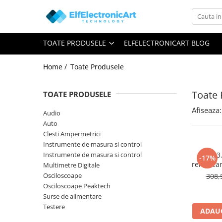
Toate Produsele
TOATE PRODUSELE
ELFELECTRONICART BLOG
Audio
Auto
Home /
Toate Produsele
Instrumente de masura si control
Clesti Ampermetrici
Toate 
TOATE PRODUSELE
Multimetre Digitale
Afiseaza:
Audio
Scule Atelier
Auto
Clesti Ampermetrici
Surse de alimentare
Instrumente de masura si control
Termometre
Instrumente de masura si control
TM3.
-17%
remorcar
Multimetre Digitale
Testere
sau 13 
Osciloscoape
308,
Osciloscoape
Osciloscoape Peaktech
Surse de alimentare
Accesorii
Testere
ADAUG
Osciloscoape AXIOMET