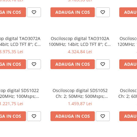
oferi Ecran color
Decodificare serială
Măsu
A IN COS
ADAUGA IN COS
ADAU
op digital TAO3072A
Osciloscop digital TAO3102A
Oscilosc
bit; LCD TFT 8"; Ch:
100MHz; 14bit; LCD TFT 8"; Ch:
120MHz; 1
s; 40Mpts dotat cu
2; 1Gsps; 40Mpts dotat cu
2; 1Gsps
3.975,35 Lei
4.324,84 Lei
ie de Analiză semnal
Măsurători automate
Măsu
A IN COS
ADAUGA IN COS
ADAU
cop digital SDS1022
Osciloscop digital SDS1052
Oscilosc
; 20MHz; 100Msps;
Ch: 2; 50MHz; 500Msps;
Ch: 2; 6
 LCD 7"S; 15W care
10kpts; LCD 7"S; ≤7ns avand
LCD TFT
1.221,75 Lei
1.459,87 Lei
dispune de Triggering avansat
capacitatea de Analiză FFT
Tri
A IN COS
ADAUGA IN COS
ADAU