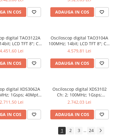
rători automate
Analiză semnal
GA IN COS
ADAUGA IN COS
op digital TAO3122A
Osciloscop digital TAO3104A
4bit; LCD TFT 8"; Ch:
100MHz; 14bit; LCD TFT 8"; Ch:
; 40Mpts integrat cu
4; 1Gsps; 40Mpts care permite
4.451,60 Lei
4.579,81 Lei
rători automate
Ceas în timp real
GA IN COS
ADAUGA IN COS
op digital XDS3062A
Osciloscop digital XDS3102
0MHz; 1Gsps; 40Mpts;
Ch: 2; 100MHz; 1Gsps;
 8"; XDS care ofera
40Mpts; LCD TFT 8"; XDS ce
2.711,50 Lei
2.742,03 Lei
ggering avansat
include Triggering avansat
GA IN COS
ADAUGA IN COS
1
2
3
24
...