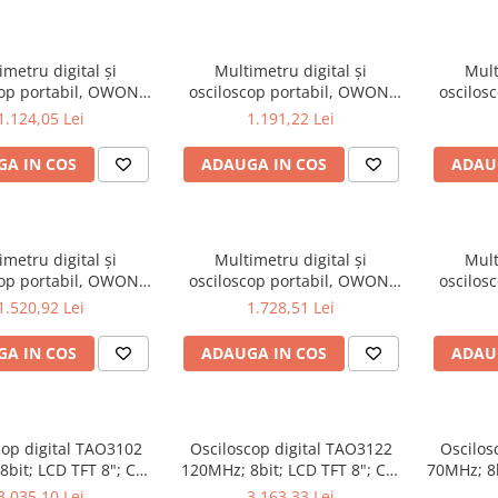
imetru digital și
Multimetru digital și
Mult
cop portabil, OWON,
osciloscop portabil, OWON,
oscilos
 200mV-1kV, 200mA-
HDS272, 200mV-1kV, 200mA-
HDS272S
1.124,05 Lei
1.191,22 Lei
A IN COS
ADAUGA IN COS
ADAU
imetru digital și
Multimetru digital și
Mult
cop portabil, OWON,
osciloscop portabil, OWON,
oscilos
02S, 200mV-1kV,
HDS2202, 200mV-1kV, 200mA-
HDS2
1.520,92 Lei
1.728,51 Lei
200mA-
A IN COS
ADAUGA IN COS
ADAU
cop digital TAO3102
Osciloscop digital TAO3122
Oscilos
bit; LCD TFT 8"; Ch:
120MHz; 8bit; LCD TFT 8"; Ch:
70MHz; 8b
s; 40Mpts pentru a
2; 1Gsps; 40Mpts ce include
1Gsps; 4
3.035,10 Lei
3.163,33 Lei