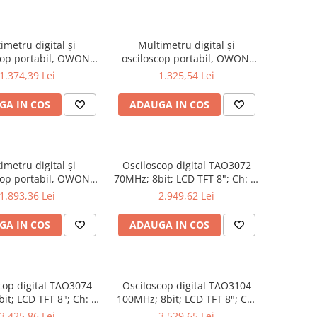
imetru digital și
Multimetru digital și
cop portabil, OWON,
osciloscop portabil, OWON,
, 200mV-1kV, 200mA-
HDS2102, 200mV-1kV, 200mA-
1.374,39 Lei
1.325,54 Lei
GA IN COS
ADAUGA IN COS
imetru digital și
Osciloscop digital TAO3072
cop portabil, OWON,
70MHz; 8bit; LCD TFT 8"; Ch: 2;
202S, 200mV-1kV,
1Gsps; 40Mpts sustinand
1.893,36 Lei
2.949,62 Lei
200mA-
Ecran color
GA IN COS
ADAUGA IN COS
cop digital TAO3074
Osciloscop digital TAO3104
it; LCD TFT 8"; Ch: 4;
100MHz; 8bit; LCD TFT 8"; Ch:
0Mpts compatibil cu
4; 1Gsps; 40Mpts inclus in
3.425,86 Lei
3.529,65 Lei