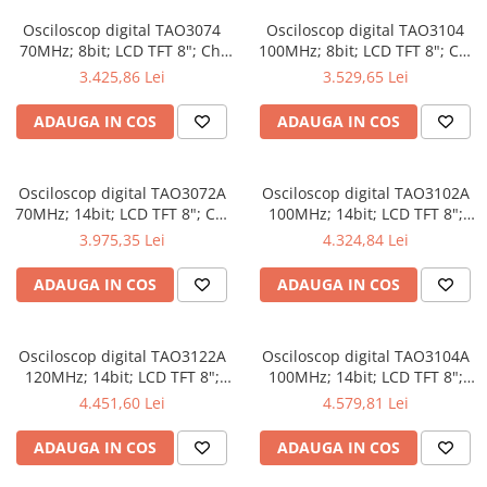
Osciloscop digital TAO3074
Osciloscop digital TAO3104
70MHz; 8bit; LCD TFT 8"; Ch:
100MHz; 8bit; LCD TFT 8"; Ch:
4; 1Gsps; 40Mpts compatibil
4; 1Gsps; 40Mpts inclus in
3.425,86 Lei
3.529,65 Lei
cu Măsurători automate
Analiză semnal
ADAUGA IN COS
ADAUGA IN COS
Osciloscop digital TAO3072A
Osciloscop digital TAO3102A
70MHz; 14bit; LCD TFT 8"; Ch:
100MHz; 14bit; LCD TFT 8";
2; 1Gsps; 40Mpts dotat cu
Ch: 2; 1Gsps; 40Mpts dotat cu
3.975,35 Lei
4.324,84 Lei
tehnologie de Analiză semnal
Măsurători automate
ADAUGA IN COS
ADAUGA IN COS
Osciloscop digital TAO3122A
Osciloscop digital TAO3104A
120MHz; 14bit; LCD TFT 8";
100MHz; 14bit; LCD TFT 8";
Ch: 2; 1Gsps; 40Mpts integrat
Ch: 4; 1Gsps; 40Mpts care
4.451,60 Lei
4.579,81 Lei
cu Măsurători automate
permite Ceas în timp real
ADAUGA IN COS
ADAUGA IN COS