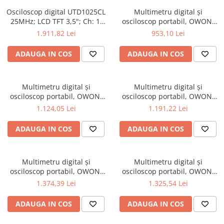
Osciloscop digital UTD1025CL
Multimetru digital și
25MHz; LCD TFT 3,5"; Ch: 1;
osciloscop portabil, OWON,
250Msps; 12kpts compatibil
HDS242, 200mV-1kV, 200mA-
1.911,82 Lei
953,10 Lei
cu Decodificare serială
ADAUGA IN COS
ADAUGA IN COS
Multimetru digital și
Multimetru digital și
osciloscop portabil, OWON,
osciloscop portabil, OWON,
HDS242S, 200mV-1kV, 200mA-
HDS272, 200mV-1kV, 200mA-
1.124,05 Lei
1.191,22 Lei
ADAUGA IN COS
ADAUGA IN COS
Multimetru digital și
Multimetru digital și
osciloscop portabil, OWON,
osciloscop portabil, OWON,
HDS272S, 200mV-1kV, 200mA-
HDS2102, 200mV-1kV, 200mA-
1.374,39 Lei
1.325,54 Lei
ADAUGA IN COS
ADAUGA IN COS