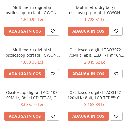
Multimetru digital și
Multimetru digital și
osciloscop portabil, OWON,
osciloscop portabil, OWON,
HDS2102S, 200mV-1kV,
HDS2202, 200mV-1kV, 200mA-
1.520,92 Lei
1.728,51 Lei
200mA-
ADAUGA IN COS
ADAUGA IN COS
Multimetru digital și
Osciloscop digital TAO3072
osciloscop portabil, OWON,
70MHz; 8bit; LCD TFT 8"; Ch:
HDS2202S, 200mV-1kV,
2; 1Gsps; 40Mpts sustinand
1.893,36 Lei
2.949,62 Lei
200mA-
Ecran color
ADAUGA IN COS
ADAUGA IN COS
Osciloscop digital TAO3102
Osciloscop digital TAO3122
100MHz; 8bit; LCD TFT 8"; Ch:
120MHz; 8bit; LCD TFT 8"; Ch:
2; 1Gsps; 40Mpts pentru a
2; 1Gsps; 40Mpts ce include
3.035,10 Lei
3.163,33 Lei
oferi Ecran color
Decodificare serială
ADAUGA IN COS
ADAUGA IN COS