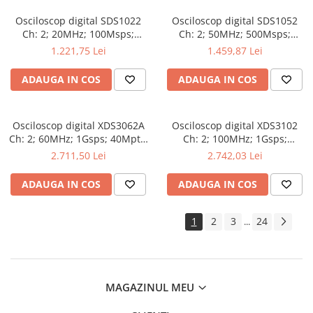
Osciloscop digital SDS1022
Osciloscop digital SDS1052
Ch: 2; 20MHz; 100Msps;
Ch: 2; 50MHz; 500Msps;
10kpts; LCD 7"S; 15W care
10kpts; LCD 7"S; ≤7ns avand
1.221,75 Lei
1.459,87 Lei
dispune de Triggering
capacitatea de Analiză FFT
avansat
ADAUGA IN COS
ADAUGA IN COS
Osciloscop digital XDS3062A
Osciloscop digital XDS3102
Ch: 2; 60MHz; 1Gsps; 40Mpts;
Ch: 2; 100MHz; 1Gsps;
LCD TFT 8"; XDS care ofera
40Mpts; LCD TFT 8"; XDS ce
2.711,50 Lei
2.742,03 Lei
Triggering avansat
include Triggering avansat
ADAUGA IN COS
ADAUGA IN COS
1
2
3
24
...
MAGAZINUL MEU