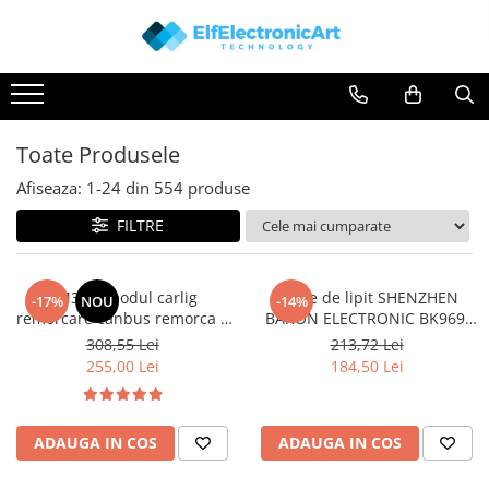
Toate Produsele
Audio
Auto
Toate Produsele
Instrumente de masura si control
Afiseaza:
1-
24
din
554
produse
Clesti Ampermetrici
FILTRE
Multimetre Digitale
Scule Atelier
TM3.24 modul carlig
Stație de lipit SHENZHEN
-17%
NOU
-14%
Surse de alimentare
remorcare canbus remorca 7
BAKON ELECTRONIC BK969,
Termometre
sau 13 pini, 12V Universal
200...480°C control analogic,
308,55 Lei
213,72 Lei
cu buton
255,00 Lei
184,50 Lei
Testere
Osciloscoape
Accesorii
ADAUGA IN COS
ADAUGA IN COS
Osciloscoape AXIOMET