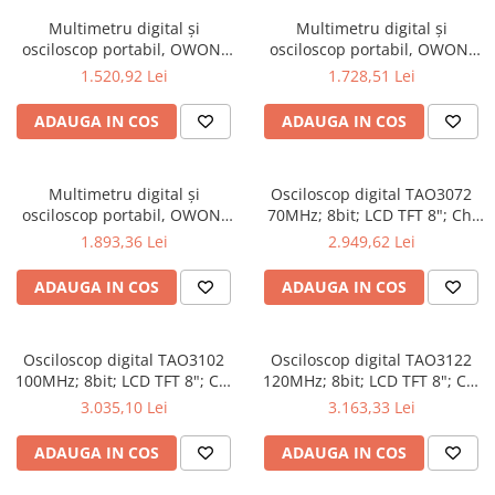
Multimetru digital și
Multimetru digital și
osciloscop portabil, OWON,
osciloscop portabil, OWON,
HDS2102S, 200mV-1kV,
HDS2202, 200mV-1kV, 200mA-
1.520,92 Lei
1.728,51 Lei
200mA-
ADAUGA IN COS
ADAUGA IN COS
Multimetru digital și
Osciloscop digital TAO3072
osciloscop portabil, OWON,
70MHz; 8bit; LCD TFT 8"; Ch:
HDS2202S, 200mV-1kV,
2; 1Gsps; 40Mpts sustinand
1.893,36 Lei
2.949,62 Lei
200mA-
Ecran color
ADAUGA IN COS
ADAUGA IN COS
Osciloscop digital TAO3102
Osciloscop digital TAO3122
100MHz; 8bit; LCD TFT 8"; Ch:
120MHz; 8bit; LCD TFT 8"; Ch:
2; 1Gsps; 40Mpts pentru a
2; 1Gsps; 40Mpts ce include
3.035,10 Lei
3.163,33 Lei
oferi Ecran color
Decodificare serială
ADAUGA IN COS
ADAUGA IN COS