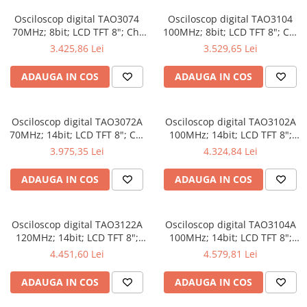
Osciloscop digital TAO3074
Osciloscop digital TAO3104
70MHz; 8bit; LCD TFT 8"; Ch:
100MHz; 8bit; LCD TFT 8"; Ch:
4; 1Gsps; 40Mpts compatibil
4; 1Gsps; 40Mpts inclus in
3.425,86 Lei
3.529,65 Lei
cu Măsurători automate
Analiză semnal
ADAUGA IN COS
ADAUGA IN COS
Osciloscop digital TAO3072A
Osciloscop digital TAO3102A
70MHz; 14bit; LCD TFT 8"; Ch:
100MHz; 14bit; LCD TFT 8";
2; 1Gsps; 40Mpts dotat cu
Ch: 2; 1Gsps; 40Mpts dotat cu
3.975,35 Lei
4.324,84 Lei
tehnologie de Analiză semnal
Măsurători automate
ADAUGA IN COS
ADAUGA IN COS
Osciloscop digital TAO3122A
Osciloscop digital TAO3104A
120MHz; 14bit; LCD TFT 8";
100MHz; 14bit; LCD TFT 8";
Ch: 2; 1Gsps; 40Mpts integrat
Ch: 4; 1Gsps; 40Mpts care
4.451,60 Lei
4.579,81 Lei
cu Măsurători automate
permite Ceas în timp real
ADAUGA IN COS
ADAUGA IN COS