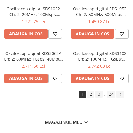
Osciloscop digital SDS1022
Osciloscop digital SDS1052
Ch: 2; 20MHz; 100Msps;
Ch: 2; 50MHz; 500Msps;
10kpts; LCD 7"S; 15W care
10kpts; LCD 7"S; ≤7ns avand
1.221,75 Lei
1.459,87 Lei
dispune de Triggering
capacitatea de Analiză FFT
avansat
ADAUGA IN COS
ADAUGA IN COS
Osciloscop digital XDS3062A
Osciloscop digital XDS3102
Ch: 2; 60MHz; 1Gsps; 40Mpts;
Ch: 2; 100MHz; 1Gsps;
LCD TFT 8"; XDS care ofera
40Mpts; LCD TFT 8"; XDS ce
2.711,50 Lei
2.742,03 Lei
Triggering avansat
include Triggering avansat
ADAUGA IN COS
ADAUGA IN COS
1
2
3
24
...
MAGAZINUL MEU