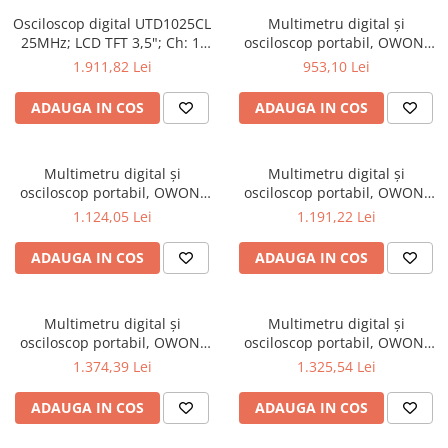
Osciloscoape B&K PRECISION
Osciloscop digital UTD1025CL
Multimetru digital și
25MHz; LCD TFT 3,5"; Ch: 1;
osciloscop portabil, OWON,
Osciloscoape FLUKE
250Msps; 12kpts compatibil
HDS242, 200mV-1kV, 200mA-
1.911,82 Lei
953,10 Lei
Osciloscoape GW INSTEK
cu Decodificare serială
Osciloscoape HANTEK
ADAUGA IN COS
ADAUGA IN COS
Osciloscoape KEYSIGHT
Osciloscoape OWON
Multimetru digital și
Multimetru digital și
osciloscop portabil, OWON,
osciloscop portabil, OWON,
Osciloscoape Peaktech
HDS242S, 200mV-1kV, 200mA-
HDS272, 200mV-1kV, 200mA-
1.124,05 Lei
1.191,22 Lei
Osciloscoape ROHDE & SCHWARZ
ADAUGA IN COS
ADAUGA IN COS
Osciloscoape TELEDYNE LECROY
Osciloscoape UNI-T
Multimetru digital și
Multimetru digital și
osciloscop portabil, OWON,
osciloscop portabil, OWON,
HDS272S, 200mV-1kV, 200mA-
HDS2102, 200mV-1kV, 200mA-
1.374,39 Lei
1.325,54 Lei
ADAUGA IN COS
ADAUGA IN COS